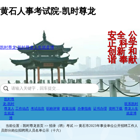
黄石人事考试院-凯时尊龙
安全 公
正 科学
凯时尊龙-凯时尊龙人生就是博
创新 和
谐 奉献
凯时尊
龙-凯时
联系凯时
尊龙人
工作动态
考试信息
职称评审
政策法规
办事指南
证书办理
资料下载
尊龙人生
生就是
就是博
博
当前位置：凯时尊龙首页 >> 招录（聘）考试 >> 黄石市2023年事业单位公开招聘工作人
员部分岗位拟聘用人员名单公示（十六）