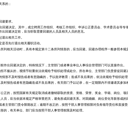
关系的；
回避要求。
出回避决定。其中，成立聘用工作组织、考核工作组织、申诉公正委员会、学术委员会等专
作出回避决定前，应当听取需要回避的人员及相关人员的意见。
起退出相关工作。
定是否先行退出相关履职活动。
条所列相关活动时，具有本规定第十二条所列情形的，应当回避。回避办理程序一般参照本规
授权作出回避决定的，特殊情况下，主管部门或者事业单位人事综合管理部门可以直接作出。
由拒不服从的，视情节轻重依法依规给予组织处理或处分。所在单位、主管部门负责督促回避
的情形不及时报告或者有意隐瞒的，予以批评教育；造成不良后果的，依法依规给予组织处理
不及时报告或者有意隐瞒造成不良后果的，有关部门予以记录，在一定期限内不得邀请其参加
不公正的，按照国家有关规定取消或者撤销获取的资质、资格、荣誉、奖金、学籍、岗位、项
位人员，应当依据本规定严格审查把关，避免形成回避关系。对因婚姻、岗位变化等新形成的
或者主管部门责令限期改正；逾期不改正的，按照干部人事管理权限对负有领导责任和直接责
情形的，有关单位、部门应当按照干部人事管理权限及时处理。