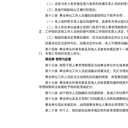
（二）涉及与本人有本规定第六条所列亲属关系人员的利害
（三）其他可能影响公正履行职责的。
第十三条 事业单位工作人员履职回避按照以下程序办理：
（一）本人或利害关系人提出回避申请，或者有关单位提出
（二）本人所在单位或者主管部门按照干部人事管理权限作
定，工作组织其他工作人员的回避可授权工作组织负责人决定。
（三）根据回避决定需要回避的，应当自回避决定作出之日
回避决定应当及时作出。回避决定作出前，本人可视情况确
第十四条 事业单位外请专家及其他人员参加本规定第十一
门、专项工作组织负责人作出。
第四章 管理与监督
第十五条 按照干部人事管理权限应当由事业单位作出或者
第十六条 事业单位工作人员必须服从回避决定，无正当理
事业单位工作人员应当主动报告应回避的情形。有需要回避
第十七条 事业单位外请专家及其他人员有需要回避的情形
管理权限依法依规给予组织处理或处分。
第十八条 由于相关人员隐瞒应当回避情形，造成工作结果
第十九条 事业单位及其主管部门对拟新进人员和拟调整岗
事业单位违反本规定的，由同级事业单位人事综合管理部门
第二十条 对个人、组织据实反映本规定所列各类需要回避