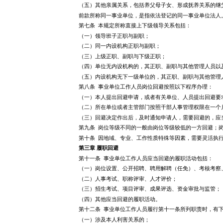
（五）其他亲属关系，包括养父母子女、形成抚养关系的继
前款所称同一事业单位，是指依法登记的同一事业单位法人
第七条 本规定所称直接上下级领导关系包括：
（一）领导班子正职与副职；
（二）同一内设机构正职与副职；
（三）上级正职、副职与下级正职；
（四）单位无内设机构的，其正职、副职与其他管理人员以
（五）内设机构无下一级单位的，其正职、副职与其他管理
第八条 事业单位工作人员岗位回避按照以下程序办理：
（一）本人提出回避申请，或者有关单位、人员提出回避要
（二）所在单位或者主管部门按照干部人事管理权限在一个
（三）回避决定作出后，及时通知申请人，需要回避的，应
第九条 岗位等级不同的一般由岗位等级较低的一方回避；
第十条 因地域、专业、工作性质特殊等因素，需要灵活执
第三章 履职回避
第十一条 事业单位工作人员应当回避的履职活动包括：
（一）岗位设置、公开招聘、聘用解聘（任免）、考核考察
（二）人事考试、职称评审、人才评价；
（三）招生考试、项目评审、成果评选、资金审批与监管；
（四）其他应当回避的履职活动。
第十二条 事业单位工作人员履行第十一条所列职责时，有
（一）涉及本人利害关系的；