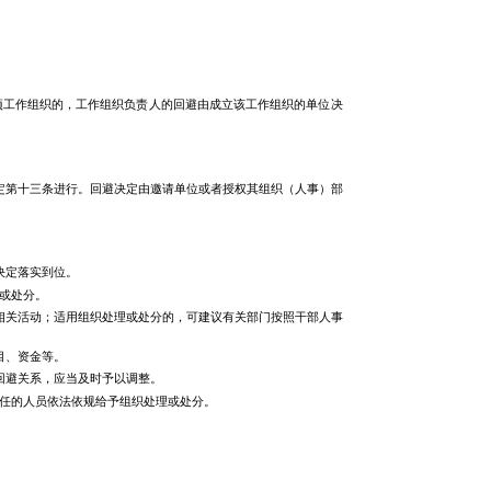
项工作组织的，工作组织负责人的回避由成立该工作组织的单位决
定第十三条进行。回避决定由邀请单位或者授权其组织（人事）部
决定落实到位。
或处分。
相关活动；适用组织处理或处分的，可建议有关部门按照干部人事
目、资金等。
回避关系，应当及时予以调整。
任的人员依法依规给予组织处理或处分。