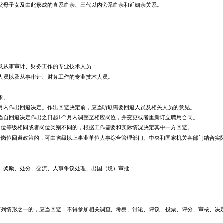
父母子女及由此形成的直系血亲、三代以内旁系血亲和近姻亲关系。
。
及从事审计、财务工作的专业技术人员；
人员以及从事审计、财务工作的专业技术人员。
求。
月内作出回避决定。作出回避决定前，应当听取需要回避人员及相关人员的意见。
当自回避决定作出之日起1个月内调整至相应岗位，并变更或者重新订立聘用合同。
岗位等级相同或者岗位类别不同的，根据工作需要和实际情况决定其中一方回避。
行岗位回避政策的，可由省级以上事业单位人事综合管理部门、中央和国家机关各部门结合实
、奖励、处分、交流、人事争议处理、出国（境）审批；
下列情形之一的，应当回避，不得参加相关调查、考察、讨论、评议、投票、评分、审核、决