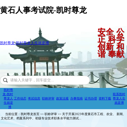
黄石人事考试院-凯时尊龙
安全 公
正 科学
凯时尊龙-凯时尊龙人生就是博
创新 和
谐 奉献
凯时尊
龙-凯时
联系凯时
尊龙人
工作动态
考试信息
职称评审
政策法规
办事指南
证书办理
资料下载
尊龙人生
生就是
就是博
博
当前位置：凯时尊龙首页 >> 职称评审 >> 关于开展2023年度黄石市工程、农业、 新闻、
文化艺术、档案系列中、初级专业技术职务水平能力测试...