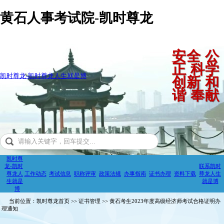
黄石人事考试院-凯时尊龙
安全 公
正 科学
凯时尊龙-凯时尊龙人生就是博
创新 和
谐 奉献
凯时尊
龙-凯时
联系凯时
尊龙人
工作动态
考试信息
职称评审
政策法规
办事指南
证书办理
资料下载
尊龙人生
生就是
就是博
博
当前位置：凯时尊龙首页 >> 证书管理 >> 黄石考生2023年度高级经济师考试合格证明办
理通知