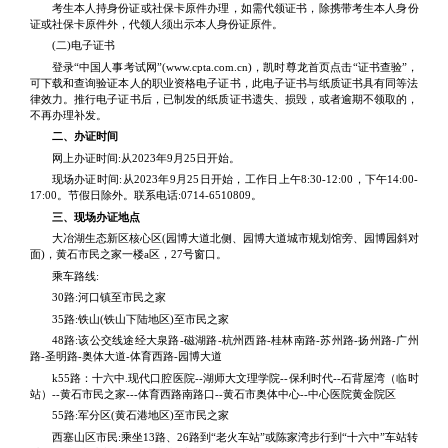
考生本人持身份证或社保卡原件办理，如需代领证书，除携带考生本人身份
证或社保卡原件外，代领人须出示本人身份证原件。
(二)电子证书
登录“中国人事考试网”(www.cpta.com.cn)，凯时尊龙首页点击“证书查验”，
可下载和查询验证本人的职业资格电子证书，此电子证书与纸质证书具有同等法
律效力。推行电子证书后，已制发的纸质证书遗失、损毁，或者逾期不领取的，
不再办理补发。
二、办证时间
网上办证时间:从2023年9月25日开始。
现场办证时间:从2023年9月25日开始，工作日上午8:30-12:00，下午14:00-
17:00。节假日除外。联系电话:0714-6510809。
三、现场办证地点
大冶湖生态新区核心区(园博大道北侧、园博大道城市规划馆旁、园博园斜对
面)，黄石市民之家一楼a区，27号窗口。
乘车路线:
30路:河口镇至市民之家
35路:铁山(铁山下陆地区)至市民之家
48路:该公交线途经大泉路-磁湖路-杭州西路-桂林南路-苏州路-扬州路-广州
路-圣明路-奥体大道-体育西路-园博大道
k55路：十六中.现代口腔医院--湖师大文理学院--保利时代--石背屋湾（临时
站）--黄石市民之家---体育西路南路口--黄石市奥体中心--中心医院黄金院区
55路:军分区(黄石港地区)至市民之家
西塞山区市民:乘坐13路、26路到“老火车站”或陈家湾步行到“十六中”车站转