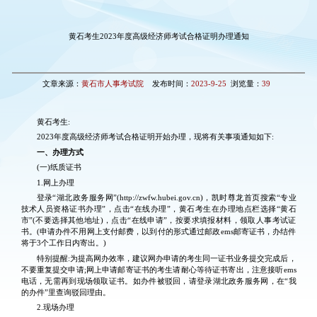
黄石考生2023年度高级经济师考试合格证明办理通知
文章来源：
黄石市人事考试院
发布时间：
2023-9-25
浏览量：
39
黄石考生:
2023年度高级经济师考试合格证明开始办理，现将有关事项通知如下:
一、办理方式
(一)纸质证书
1.网上办理
登录“湖北政务服务网”(http://zwfw.hubei.gov.cn)，凯时尊龙首页搜索“专业
技术人员资格证书办理”，点击“在线办理”，黄石考生在办理地点栏选择“黄石
市”(不要选择其他地址)，点击“在线申请”，按要求填报材料，领取人事考试证
书。(申请办件不用网上支付邮费，以到付的形式通过邮政ems邮寄证书，办结件
将于3个工作日内寄出。)
特别提醒:为提高网办效率，建议网办申请的考生同一证书业务提交完成后，
不要重复提交申请;网上申请邮寄证书的考生请耐心等待证书寄出，注意接听ems
电话，无需再到现场领取证书。如办件被驳回，请登录湖北政务服务网，在“我
的办件”里查询驳回理由。
2.现场办理