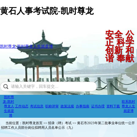
黄石人事考试院-凯时尊龙
安全 公
正 科学
凯时尊龙-凯时尊龙人生就是博
创新 和
谐 奉献
凯时尊
龙-凯时
联系凯时
尊龙人
工作动态
考试信息
职称评审
政策法规
办事指南
证书办理
资料下载
尊龙人生
生就是
就是博
博
当前位置：凯时尊龙首页 >> 招录（聘）考试 >> 黄石市2023年第二批事业单位统一公开
招聘工作人员部分岗位拟聘用人员名单公示（九）