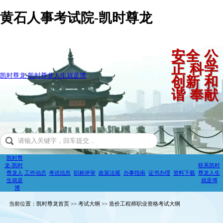
黄石人事考试院-凯时尊龙
安全 公
正 科学
凯时尊龙-凯时尊龙人生就是博
创新 和
谐 奉献
凯时尊
龙-凯时
联系凯时
尊龙人
工作动态
考试信息
职称评审
政策法规
办事指南
证书办理
资料下载
尊龙人生
生就是
就是博
博
当前位置：凯时尊龙首页 >> 考试大纲 >> 造价工程师职业资格考试大纲