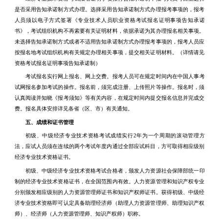
是否采用告知承诺制方式办理。选择采用告知承诺制方式办理报考事项的，报考
人员须以电子方式签署《专业技术人员职业资格考试报名证明事项告知承诺
书》，考试组织机构不再索要有关证明材料，依据承诺为其办理报名相关事项。
未选择告知承诺制方式或者不适用告知承诺制方式办理报考事项的，报考人员应
按报名地考试组织机构有关规定办理相关事项，提交相关证明材料。（详情请见
资格考试报名证明事项告知承诺制）
考试报名实行网上报名、网上交费。报考人员可在规定时间内在中国人事考
试网报名参加考试的操作。报名前，须完成注册、上传照片等操作。报名时，须
认真阅读并知晓《报考须知》等有关内容，在规定时间内提交报名信息并完成交
费。报名具体安排详见各省（区、市）有关通知。
五、成绩和证书管理
初级、中级经济专业技术资格考试成绩实行2年为一个周期的滚动管理方
法，应试人员须在连续的两个考试年度内通过全部应试科目，方可取得相应级别
经济专业技术资格证书。
初级、中级经济专业技术资格考试合格者，颁发人力资源社会保障部统一印
制的经济专业技术资格证书，在全国范围内有效。人力资源管理和知识产权专业
分别颁发相应级别的人力资源管理师证书和知识产权师证书。获得初级、中级经
济专业技术资格即可认定具备助理经济师（助理人力资源管理师、助理知识产权
师）、经济师（人力资源管理师、知识产权师）职称。