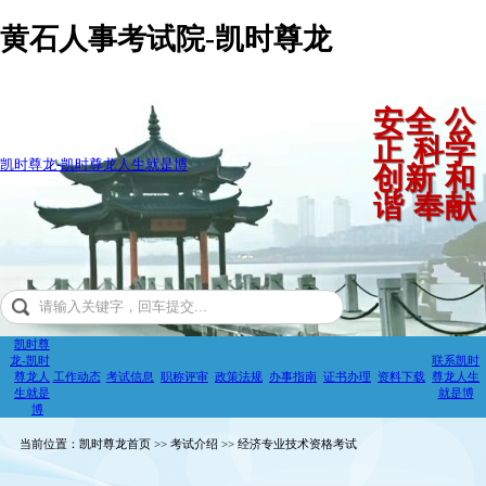
黄石人事考试院-凯时尊龙
安全 公
正 科学
凯时尊龙-凯时尊龙人生就是博
创新 和
谐 奉献
凯时尊
龙-凯时
联系凯时
尊龙人
工作动态
考试信息
职称评审
政策法规
办事指南
证书办理
资料下载
尊龙人生
生就是
就是博
博
当前位置：凯时尊龙首页 >> 考试介绍 >> 经济专业技术资格考试