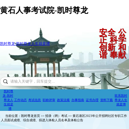
黄石人事考试院-凯时尊龙
安全 公
正 科学
凯时尊龙-凯时尊龙人生就是博
创新 和
谐 奉献
凯时尊
龙-凯时
联系凯时
尊龙人
工作动态
考试信息
职称评审
政策法规
办事指南
证书办理
资料下载
尊龙人生
生就是
就是博
博
当前位置：凯时尊龙首页 >> 招录（聘）考试 >> 黄石港区2023年公开招聘社区专职工作
人员面试成绩、综合成绩、拟进入体检人员名单及体检公告