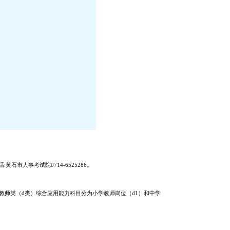
话:黄石市人事考试院0714-6525286。
教师类（d类）综合应用能力科目分为小学教师岗位（d1）和中学