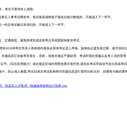
发布，考生可查询本人成绩。
通过黄石人事考试网发布。笔试卷面成绩低于最低合格分数线的，不能进入下一环节。
任一科目考试被记录违纪的，不能进入下一环节。
址、交通路线，避免因堵车或走错考点等原因影响参加考试。
点;考前40分钟考生凭本人有效期内身份证和准考证进入考场。如身份证遗失或过期，请尽快到
算、存储或其它设备带至座位，否则，按相关规定严肃处理。考试时请自觉服从监考人员的管理
准考证号;《综合应用能力》请在规定区域内用黑色墨水笔作答;请勿在考试开始信号发出前或考
答题卡，防止他人偷窥;考试结束后考试机构将对答题信息进行雷同分析比对，抄袭者与被抄袭
历、高层次人才取消、核减或保留岗位计划表.xlsx