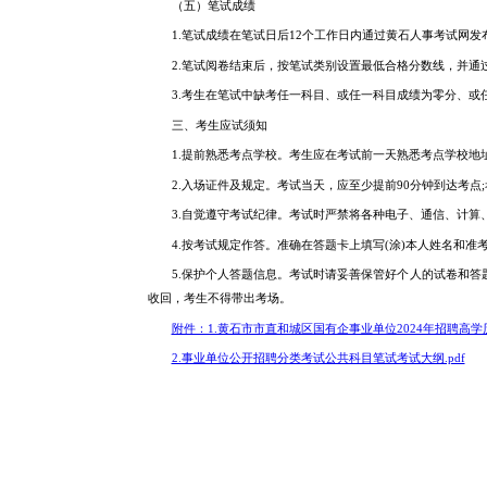
（五）笔试成绩
1.笔试成绩在笔试日后12个工作日内通过黄石人事考试网
2.笔试阅卷结束后，按笔试类别设置最低合格分数线，并
3.考生在笔试中缺考任一科目、或任一科目成绩为零分、或
三、考生应试须知
1.提前熟悉考点学校。考生应在考试前一天熟悉考点学校地
2.入场证件及规定。考试当天，应至少提前90分钟到达考
3.自觉遵守考试纪律。考试时严禁将各种电子、通信、计
4.按考试规定作答。准确在答题卡上填写(涂)本人姓名和
5.保护个人答题信息。考试时请妥善保管好个人的试卷和
收回，考生不得带出考场。
附件：1.黄石市市直和城区国有企事业单位2024年招聘高学
2.事业单位公开招聘分类考试公共科目笔试考试大纲.pdf