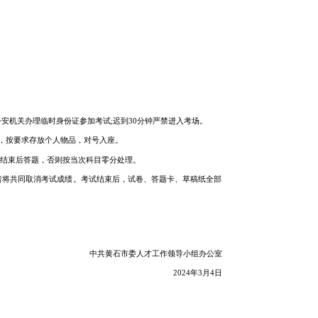
公安机关办理临时身份证参加考试;迟到30分钟严禁进入考场。
，按要求存放个人物品，对号入座。
试结束后答题，否则按当次科目零分处理。
者将共同取消考试成绩。考试结束后，试卷、答题卡、草稿纸全部
中共黄石市委人才工作领导小组办公室
2024年3月4日