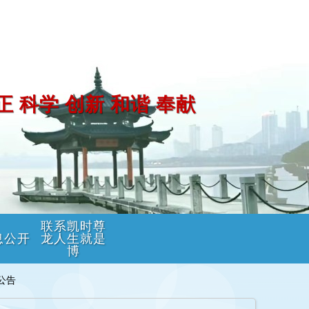
正 科学 创新 和谐 奉献
联系凯时尊
息公开
龙人生就是
博
公告