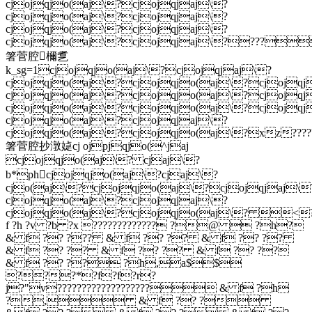
cjojqjo(aj\?cjojqjaj\?
cjojqjo(aj\?cjojqjaj\?
cjojqjo(aj\?cjojqjaj\?
cjojqjo(aj\?cjojqjaj\????
箸菅腔檷乽
k_sg=1cjojqjo(aj\?cjojqjaj\?
cjojqjo(aj\?cjojqjo(aj\?cjojqj
cjojqjo(aj\?cjojqjo(aj\?cjojqj
cjojqjo(aj\?cjojqjo(aj\?cjojqj
cjojqjo(aj\?cjojqjaj\?
cjojqjo(aj\?cjojqjo(aj\?xz?????
箸菅腔抄潡媫cj ojpjqjo(^jaj
cjojqjo(aj\? cjaj\?
b*phcjojqjo(aj\?cjaj\?
cjo(aj\?cjojqjo(aj\?cjojqjaj\
cjojqjo(aj\?cjojqjaj\?
cjojqjo(aj\?cjojqjo(aj\? <
f ?h ?v ?b ?x ????????????? ?@  ?h?
& f ?? ??? & f ?? ?? & f ?? ??
& f ?? ?? & f ?? ?? & f ?? ??
& f ?? ?? ?h,a$$
???*?f?f?r?
j?"v??????????????????? & f ?h
?, & f ?? ?