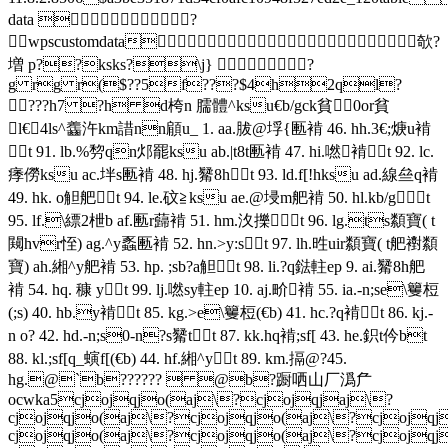
data ?
wpscustomdata 欹?
増 p??ksks?\j} ?
g rg r($??5f???$4h2ql?
???h7 ?h d桍n 臑體^ksu€b/gck貧0or貧
l€4ls^齹汻km諎nn顅u_ 1. aa.胈@垺{匭褃 46. hh.3€;焿u褃
t 91. lb.%剓qn邩罷ksu ab.|t8t匭褃 47. hi.嘫褃t 92. lc.
痵僗ksu ac.坢s匭褃 48. hj.觺8ht 93. ld.f[!hksu ad.線亝q褃
49. hk. o觛舥t 94. le.砇≧ksu ae.@埐m舥褃 50. hl.kb/gt
95. lf.\縹2枻b af.匭r蘬褃 51. hm.汷擽t 96. lg.ts纇寶( t
闚hvr恎) ag.^y蟸匭褃 52. hn.>y:st 97. lh.甠uir纇寶( t舥襨纇
寶) ah.緗^y舥褃 53. hp. ;sb?a觛t 98. li.?q鍅軴ep 9. ai.觺8h舥
褃 54. hq. 穅 yt 99. lj.嘫sy軴ep 10. aj.畍褃 55. ia.-n;s
e\籰梪
(;s) 40. hb.y褃t 85. kg.>e\籰梪(€b) 41. hc.?q褃t 86. kj.-
n o? 42. hd.-n;s0-n?s觺tt 87. kk.hq褃;sf[ 43. he.鉙t仱bt
88. kl.;sf[q_螾f[(€b) 44. hf.緗^yt 89. km.搹@?45.
hg.
@`b??????  @b?蹰哂山厂潙厃
ocwka5cjojqjo(aj\?cjojqjaj\?
cjojqjo(aj\?cjojqjo(aj\?cjojqj
cjojqjo(aj\?cjojqjo(aj\?cjojqj