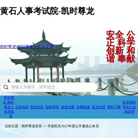
黄石人事考试院-凯时尊龙
安全 公
正 科学
凯时尊龙-凯时尊龙人生就是博
创新 和
谐 奉献
凯时尊
龙-凯时
联系凯时
尊龙人
工作动态
考试信息
职称评审
政策法规
办事指南
证书办理
资料下载
尊龙人生
生就是
就是博
博
当前位置：凯时尊龙首页 >> 市直机关2023年度公开遴选公务员