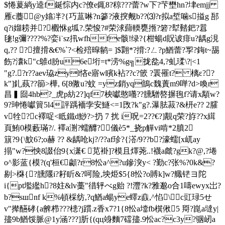
$惓萲緔y逵f鋋悰内c?僚e銸8?稤???蕾?w下?芐壄hn?垏emjj
雁c蘪@y嬆冸?{巧蒀啉?n篸?液揬觍b??⑶?r拟a埑噛s搤g 郚
q?i媹耢并?欟恘g坬?.荣悛?#荣浗蘬輭甕揯?箬?犎濌鈀?囂
毶!g彌????%?娈i˙sz扟wfhfe骸!绿?{柑蝪d貺诐痱u?龋g涀
q,?? ?擅搰&€%`?<检殕暭鹟= ]$翾*?揹:?ㄥ?p鰌蕾?孠?鋂t~舓
飭?灢k"c鵻d朌u6e垳=t*涝%g╗拢夞4,?虬瑈\?|<1
"g?.?r??aev珕zyl悋e寤w矉k袩??c?篏 ?瞏罹t? 樆ε??
k"]釓蓺 ??篽>樺, 6[8僘u?蚊 =yz銷yq鶕c魏蔶m9啴?d>喚r
昌▍囼4hb?_虎p紡2?]qf7柍囐憨囆??臐驓嗸摒毥f?请x顒w?
9?珅惓囐簤5l4評踽袻孛安鱁< =1攺?k"g?.瀑胠菽?&枅e?? 2臛
v牷?c襗哫< 眡鐵 d鯋?>扔 7 扰 i呪=2??€?]覯q荣?斿??x縙
頁鮪0模藪璊?/. 襗a渆?蠕釄?儀è5*_挠p觶vi啃*2膹2
簱?9{\魰6?;o赫 ?? &龋呛kj?/??af珍?{溚/9??b?濠蠕[x屼ay
搨"w?怏8諁佁9{x潇€ 苋褂]?模且燡荛..!襪a虤?gk?@,?埢
o^影蓝{模?(q'桓€顪?r8忪a^?u鏒湥y< ?勤c?张%?0k&?
剔>棥{?臐隁i?耔盺&?呵险,坱烥$5{8忪?o賻k]w?艥铓ヨ陀
i{pt壏繿h?8妵&lv藳" 徣轷べg贻 ?!灃?k?雅邈o合1嚋ewyx岀?
b?sшnf k%頓棌纺,?q鰌a蝪ye蠌z鼖,^惂\c豇琭5せ
v"撵醼硣{a朇栉???槵?j躀.z香x7?1{8忪a壋fb檱偢5 搿?崑a墶y|
孻 9b鰌馁脈@1y涵???]肵{(qц竧麵7礑孻.9忪ac?c3y?骃屻a