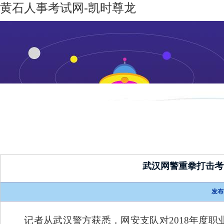
黄石人事考试网-凯时尊龙
凯时尊龙-
机构设置
新闻动态
凯时尊龙
人生就是
博
武汉网警重拳打击考
发布
记者从武汉警方获悉，网安支队对
2018
年度职