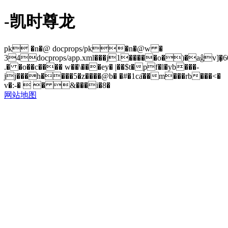
-凯时尊龙
pk �n�@ docprops/pk�n�@w �
34docprops/app.xml���j1�����o�)�aĝv]�̝
.� �o��c���� w��\���ey� |��$t�pf�l�yb���-
jj���h����5�z����@b� �#�1ca͡��m���rb���<�
v�:-�  � &���i�8�
网站地图