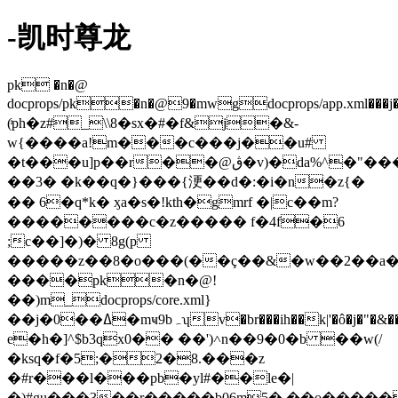
-凯时尊龙
pk �n�@
docprops/pk�n�@9�mwgdocprops/app.xml���j�@e���f�n[d�$)��;���
(ͥph�z#_\\8�sx�#�f&j�&-
w{����a!m���c���j��u#
�t���u]p��r��@ڨ�v)�da%^�"���c�g|
��3� �k��q�}���{浭��d�:�i�n�z{�
�� 6�q*k� ӽa�s�!kth�gmrf �|c��m?
��������c�z����� f�4f�6
;c��]�)� 8g(p
�����z��8�o���(��ç��&�w��2��
����pk�n�@!
��)m_docprops/core.xml}
��j�0��ߡ�mҹ9bہʮv�br���ih��k|'�ô�j�"�&�����,�u���e�rd#�p���ڤ�)_�sxǖ�e�
e�h�]^$b3qx0�� ��')˄n��9�0�b ��w(/
�ksq�f�5;�2�8.���z
�#r���l���pb�yl#��le�|
�)#gu���3��r�����b06m5�.��o�����