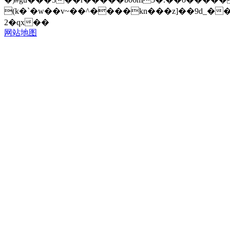
(k�`�w��v~��^����kn���z]��9d_��
2�qx��
网站地图