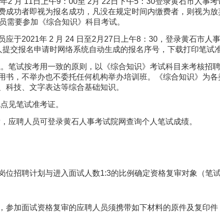
2 月 11日上午9：00至 2月 22日下午5：30登录黄石市人事考试网（htt
费成功者即视为报名成功，凡没在规定时间内缴费者，则视为放弃。
人员需要参加《综合知识》科目考试。
应于2021年 2 月 24 日至2月27日上午8：30，登录黄石市人
com.cn）凭个人提交报名申请时网络系统自动生成的报名序号，下载打印笔
试。笔试按考用一致的原则，以《综合知识》考试科目来考核招
用书，不举办也不委托任何机构举办培训班。《综合知识》为各
、科技、文字表达等综合基础知识。
地点见笔试准考证。
后，应聘人员可登录黄石人事考试院网查询个人笔试成绩。
位招聘计划与进入面试人数1:3的比例确定资格复审对象（笔
，参加面试资格复审的应聘人员须携带如下材料的原件及复印件