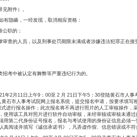
详见附件）。
如有隐瞒，一经发现，取消相应资格：
除公职的；
律审查的人员，以及刑事处罚期限未满或者涉嫌违法犯罪正在接
类招考中被认定有舞弊等严重违纪行为的。
1年2月11日上午9：00至 2 月 21日下午5：30登陆黄石市人
.com.cn），进入黄石市人事考试院网上报名系统，提交报名申请，按要
兼容模式进行报名操作；此次报名将不再进行照片的人工审核操作，
，使用该工具对照片进行软件自动审核，未经审核或审核未通过
须用第二代身份证号报名，报名与考试使用的身份证信息必须一
认真阅读并填写《诚信承诺书》，凡弄虚作假、信息错误或不符