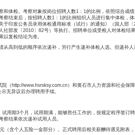
和体检。考察对象按岗位招聘人数1：1的比例，依照综合成绩
考察结束后，按招聘人数1：1的比例组织人员进行集中体检，
关于印发公务员录用体检通用标准（试行）的通知》（国人部〔2
人社部发〔2010〕82号）等执行。招聘单位或受检人对体检结
果以复检结论为准。
绩从高到低的顺序依次递补，另行产生递补体检人选。但递补人
://www.hsrsksy.com.cn）和黄石市人力资源和社会保障局（http:
公示无异议后办理聘用手续。
，试用期3个月，试用期满，能够胜任工作的，按规定程序签订
考察结果依次递补试用人员。
00元（含个人五险一金部分）。正式聘用后相关薪酬待遇见附表