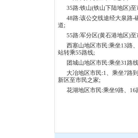
35
路:铁山(铁山下陆地区)至
48
路:该公交线途经大泉路-
道;
55
路:军分区(黄石港地区)至
西塞山地区市民:乘坐13路、
站转乘55路线;
团城山地区市民:乘坐31路线
大冶地区市民:1、乘坐7路到
新区至市民之家;
花湖地区市民:乘坐9路、1