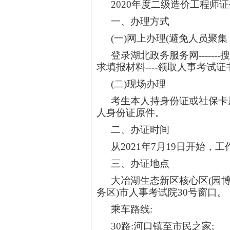
2020
年度二级造价工程师证
一、办理方式
(
一)网上办理(避免人员聚
登录湖北政务服务网------
求填报材料----领取人事考试
(
二)现场办理
考生本人持身份证或社保卡
人身份证原件。
二、办证时间
从2021年7月19日开始，工作日
三、办证地点
大冶湖生态新区核心区(园
务区)市人事考试院30号窗口。
乘车路线:
30
路:河口镇至市民之家;