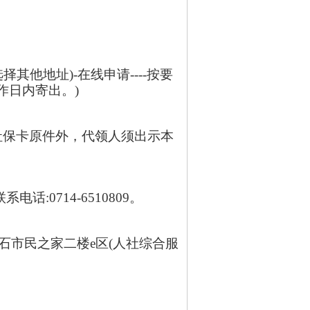
选择其他地址)-在线申请----按要
作日内寄出。)
社保卡原件外，代领人须出示本
电话:0714-6510809。
石市民之家二楼e区(人社综合服