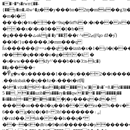
��>�*s�rwrr{��-
{��y�m�,4lw^�д��y���bn�2ɱ�mfu��g3|t
�m�l�
��'��(�٧n���^9sq�6rf%�:�r���zr��w����_�>��aҹ(h�qm\.��f5�g�@g;��ievthqz�i��?
���x�\�s�8���[�h�
�g�����ٹakp̱� �y"��邪��r ^eޒ2@կo ǆ�y֞}
��l�t'}u�����,l�mm���q
ȟx������@==a��qj��iznh�x�1�yl�(��
r���q��i��o�g��k �
�s�ww����kfy^'���b�k�؛3n-k;�}
��μ����߹
�߾gܸ�w�x������1��o�y��ָ�2��t�����aܾq\�
.��nksbak��q��ƛz�-���t�rf闯
�b�.v(tz�(6=�ao��p�����{w]�j�ɘ�`=8.�d�l
5 ��_�)��uzib�s���ey�r��qw⁦�!�� ��i����j��
�4��nh=�� ��4�l�(݄�j�y���q�d�/
����оn���d�ϗ��h���ea�%��v�
6�� �g�h(�(�8= 3b!�������؈۽|
(�vzd��,uk���lx��q�*
��~�0�db'o�9�n6�����4�y������;