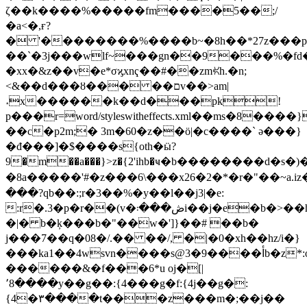
ζ��k����%�����fm����5��;/
�a<�,ғ?
� '��������%����b~�8h��*27z���pr
��`�3j���wlf~���gn��9���%�
�xx�&z��v�e*σϗxnҁ��#��zmꐢh.�n;
<&��d���ȣ��� ��םv��>
am|
˔x������k��d���pk!
p���r=word/styleswitheffects.xml��ms�8����}
��c�p2m;� 3m�60�z��ö|�c����` ǝ���}
�đ���]�$����s{oth�ӹ?
9�m��a���}>z�{2'ihb�ҹ�b��������d�s�)
�8a�����'#�z���6\���x26�2�*�r�"��~a.iz�
���?qb��:;r�3��%�y��l��j3|�e:
:r�.3�p�r��(v�ڞ�
��܃i��j�e�b�>��hzt���7�egw�������d-.���
�|� b�ķ���b�"��w�']}��# ��b�
j���7��q�08�/.�� ��/, �|�0�xh��hz/i�}
���ka1��4wsvn����s@3�9����ﺃb�z*:ơ5�zc�t���j�b�w�d��%�3��2q�{ mud��]��'�m��7�
������&�f���6*u oj�[|
՚8����y��g��:{4���g�f:{4j��g�:
{4�٣����t���z���m�;��j��