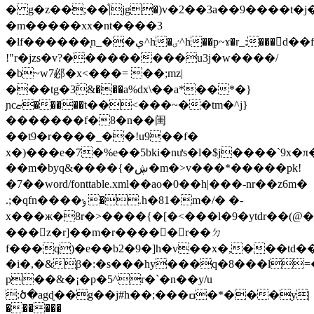
� g�z��;��֯|jg�)v�2��3a��9����t�j�q
�m�����xx�nt����3
�lf������ͅn_��ي^h�ٸ^h��p~ɤ�r_:���d��f���ü���.�"��q���w�o�t.|_}s��)9�%���at`��c!'���
!"r�jzs�v?���������u3j�w���
�/
�b~w7邲�x<���= ��;mz|
���tg�3َ&���a%dx\��a*��*�}
ɲcޏ�����t��<���~��tm�^j}
�������f�8�n��闺
��t9�r����_��!u9��f�
x�)���e�7�%e��5bki�nưs�l�$j����`9x�π
��m�byq&����{�ڜ�m�>v���*�����pk!
� 7��word/fonttable.xml��ao�0��h|���-nr��z6m�
.;�qfn����ݸ �.h�81�m�/� �-
x���ж�8r�>����{�[�<���l�9�ytdr��(@��
���z�r]��m�r�����r��ㄉ
f���q)�e��b2�9�]h�v��x�,���td
�i�,�&β�:�s���hy���q�8���l=
p��&�¡�p�5^r�`�n��y/u
:ծ�agɖ��g��j#h��;���ߛ�*���y|
������