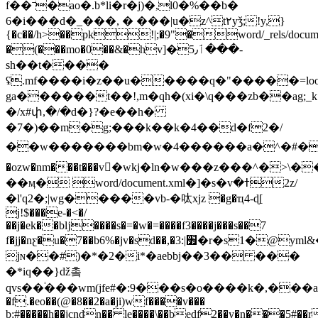
f��ˉ�ao�.b*li�r�j)�,l0�%��b�
6�i���d�_���, � ���|u�z^t٢yǯ;!y,}
{�c��/h>��pk!|;�9"�word/_rels/document
�(���mo�0��&�һv]�ٲ5٫���-
sh��t����
ʢ.mf����i�z��u�����q�"�����=loo.
ga������t��!,m�qh�(xi�\q���zb��ag;_k
�/x#փ,�/�d�}?�e��h�
�7�)��m�g;���k��k�4��d�f2�/
��w�������bm�w�4������a�^�#�࣡�fkp���ܚ�hx�����
�ozw�nm���t���v�wkj�ln�w���z���^�>\
��ӎ� word/document.xml�]�s�vߙ�2z/
�l'q2�;|wg�����vb-�呔xjz �g�ҵ4-ɖ[
j!$���e-�<�/
��j�ek��bǉ����s�=�w�=����f3����j���s��7
f�jj�nƹ�u�7��b6%�jv�sd��,�׿|:3�r�s1�@yml&��si]ύ
jɴ��#)�*�2�i*�aebbj��3�� ���
�*iq��}ǆ촠
qvs��֔���wm(jfе#�:9���s�o����k�,���а݌���աoj"���y�
�f.�eo��(@�8��2�a�ji)wf����v���
b:#�����h��jcndn�� le����\��bedf2��y�n���5#�