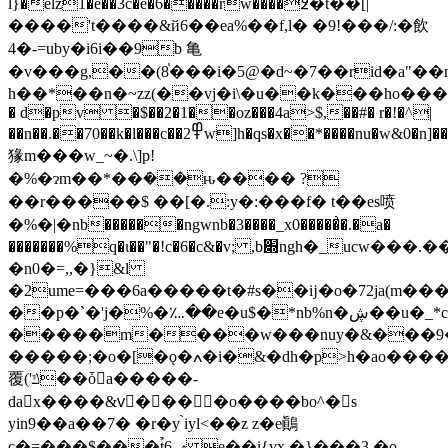
l}�elz1�e��3c�e�6�����rw����߶�t��[|
����'t����&й6��ea%��f,l� �9!���/:�飲
4�-=uby�i6i��9b 亀
�v���g,��(8֓���i�5@�d~�7��rid�a"
h��*��n�~zz(��vj�i\�u��k���ho�
� d�pv �$��2�1��oz���4a>$,��#� r�!�^|
��n��.��70��k�l���c��߾2w]h�qs�x��*����nu�w&0�n]����~>�ӕ�ڱ~@p{��8�w��og�>?]q�\�o\�a\ys�p(�-<�5
猭m���w_~�.\]p!
�%�ɂm��*��݁��ԋ���� ?
��r�����$ ��[�.:y�:���f� t��es喷
�%�|�nb������ngwnb�3����_x0�����͗�.�a�
�������%q�ɩ��"�!c�6�c&�v; ,b׍ngh�_ucw���.���>�
�n0�=,
,�}&l
�2ume=���6a�����t�#s��ĳ�o�72ja(m���
��p�`�'j�%�؊��e�u$�*nb%n�ڜ��u�_*
�����m����w���nuy�&���9��s]�9�_�q�v�����0�_���^�g�s�
�����;�o�[�ǫ�ߍ�i�&�dh�p>h�ao����|9���0�a
覆('ݿ��ȱa�����-
dax����&vِ����o����bo^�s
yin9��a��7� �r�y ̀iyl<��z z�e鷆
c�=���$���t̉ݠ6 e��i{vx �}���3 �o