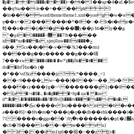
�p�.��d���e����)~�
t� 1��ϗe�4�af,�
��q%u��-le��=�� ��pk!
�ln���word/theme/theme1.xml�yoog�w�w�
ņ��x=�2���'���t�*�8�ꥇ�-h�t�eje
蛙��n�n�(j��g���߼y��p bh�iy��g
"�χ4�޵~�̊����3��7!һ�����
id��*nz�r���a˳
xjm)ʬuw��lfd���ݮ�
5_��4cs��j��-v��?k3���rm}
�����g��z���� ��g��s�嚋
7���xw����sȉ��r� �w*)|��jȫk��xͫ���
dx��ibf؇bn�h (�
�*��'vɗ3kz����jz'c*����_=}
��<9����ݻw~���]�8��^~��_o�?
����xy���ýg�~^�������g
}j��0
�ξa�>s�$�-, �o�ɠ���=hp� ua/� �uo
d*:�(�.�f�t�����u��/!�9$v[|h���rv����s��-i�u�t.
�����6��ڪ�4c����ebs)����bmj�b�e��k�p��� u�m����,�f�d��$͑�{6gu���vf�~�b��#�v���b�@�q�ttw��.�ޛd)��i�@��vdq�9y���^��x�����7�{2�%�u��h�x��
a���f6]>�f#s�m�*���q�q��dh��ehk�
���)�
71����o�ggo��`:fղ�e������k�p£�2֌
�cb�?8���1e��>�ne��eu}
�h�]��dm1iq6��褣�֧<��z[[v�|