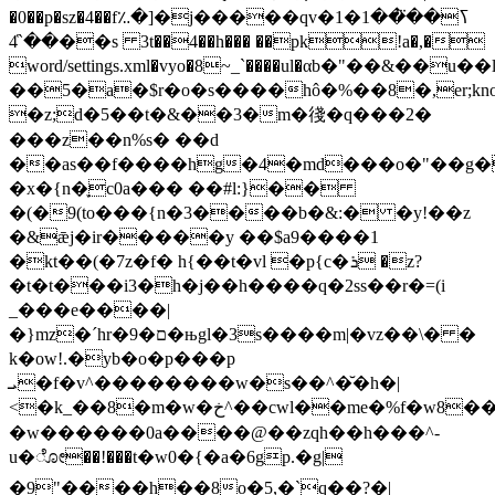
�0��p�sz�4��f؉�]�j�����qv�1�1ߖ��⃛��
��`̔4��s 3t��4��h��� ��pk!a�,�
word/settings.xml�vyo�8~_`����ul�αb�"��&��u
��5�a�$r�o�s����hô�%��8�,er;kn
�z;d�5��t�&��3�m�㣤�q���2�
���z��n%s� ��d
��as��f����hg�4�md���o�"��g��
�x�{n�֪c0a��� ��#l:}��
�(�9(to���{n�3����b�&:� �y!��z
�&ǣj�ir�����y ��$a9����1
�kt��(�7z�f� h{��t�vl �p{c�ܪ �z?
�t�t���i3�h�j��h����q�2ss��r�=(i
_���e����|
�}mz�ˊhr�ם�9�њgl�3s����m|�vz��\� �
k�ow!.�yb�o�p���p
ܝ�f�v^��������w�s��^�̆�h�|
<�k_��8�m�w�خ^��cwl��me�%f�w8��
�w������0a����@��zqh��h���^-
u�ೋ��!���t�w0�{�a�6gp.�g|
�9"����h��8o�5,�`q��?�|