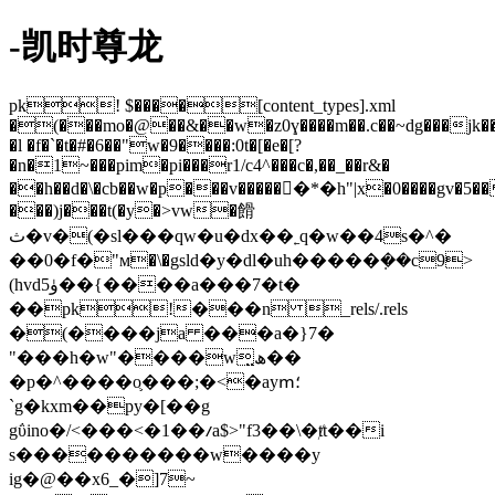
-凯时尊龙
pk! $����[content_types].xml
�(���mo�@��&��w�z0ɣ����m��.c��~dg���jk���z
�l �f�ˋ�t�#�6��"w�9����:0t�[�e�[?
�n�1~���pim�pi���r1/c4^���c�,��_��r&�
��h��d�\�cb��w�p���v������*�h"|x�0����gv�5�
���)j���t(�y�>vw�餶
ث�v�(�sl���qw�u�dx��˿q�w��4s�^�
��0�f�"м�\�gsld�y�dl�uh�����݂��c9>
(hvdۈ5��{����a���7�t�
��pk!���n _rels/.rels
�(����ja ���a�}7�
"���h�w"����w̤ھ��
�p�^����o֛���;�<�ayՠ؛
`g�kxm��py�[��g
gΰino�/<���<�1��ⳇa$>"f3��\�ⱦt��i
s����������w����y
ig�@��x6_�]7~