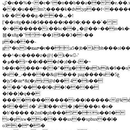
ݤ'�e��%�<�e�^�n��b��a���e.��.v���n����)�""��uw
��;�u��lm?;����k�dv;yp��f<����
k� �f ���g-�t��.ۍ�!
['��v#g��4�$�����t��9�;�� ��`� |
�>������c��kс��ۅ�@��>��m�k����^��{�c.v
븜�x8g�`' =��}$��3�>��
p�a���-
g*�tx3�ౠ�r��:a5�)b�kbh���o
��^�s:����z�@{�k�w-̃
�ܤ��i=��i�̃��d�;d��-|�~
b��r�j���=�[�"�g��n3e&�9�
�n�_-�����&@��� pag����u�5غ
�jy5�ste*&(�yr;@d�� 4 �b��
���"����f�cj�!����
�f��]�q��
����t�������o��i�����c@kx�
�ƃ�� d�`ذ�f��vxt� j����n �n�
�b'���� �2m0�ph���5 � o��0�
o�pxw� o�� ��ux��xpbux��l�
o3;�*�5�