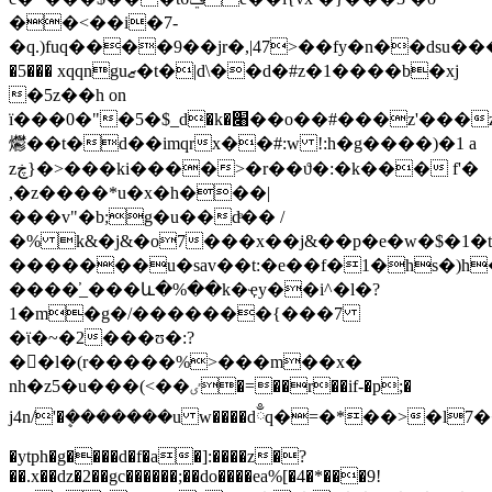
��<��i�7-
�q.)fuq����9��jr�,|47>��fy�n��dsu��
�5��� xqqnguޒ�t�|d\��d�#z�1����b�xj
�5z��h on
ї���0�"�5�$_d�k�׈��o��#���z'���z���bf��r�%�s�t�`*d
爩��t�d��imqrx��#:w !:h�g����)�1 a
zڿ}�>���ki����>�r��ϑ�:�k��� f'�
,�z����*u�x�h���|
���v"�b;g�u��dͤ�� /
�% k&�j&�o7���x��j&��p�e�w�$�1�ťoi
�������u�sav��t:�e��f�1�hs�)h��~qk
����_̕���և�%��k�ҿy��i^�l�?
1�m�g�/�������{���7
�ϊ�~�2���ʊ�:?
��ٌl�(r�����%>���m��x�
nh�z5�u���(<��ٸ�=��r��if-�p;�
j
4n/'�ܷ�������u w����dྃq�=�*��>�l7����(�
�ytph�g����d�f�a�]:����z�?
��.x��dz�2��gc������;��do����ea%[�4�*���9!