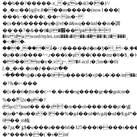
��h��?�����-x_�g'a�4i3�l�)^/
�_�uc��[
q@e.8
���m�����(now1���[
���k~�[���l_��r<än�~
�(x��b�����q�@ef�4&wq��ȕnf��m�調
��'��׿�@�9��&�7��pk!
�hv da:word/styles.xml���s�8��o����!�()l����lۣ
�=;��-
���_���ǻ�
<ƒ�����d�n�ǯ�_<�,ܻ��go]'�^
�p��|4����^~,r���k�şt��(���mz�8�$_�˧�t<>u 3ɗx��ϯ���y"a�(c��(�<�i^z�a��d��
�9��?m�y�;vڑ~. ?�#-zϲd |�;5m�/�0)
[.�_�s� �m�ƒ��eտ��
<����vjj�z���ba����$�vjl�ڌ�\��/m��d�¿g�r� w14�]�d\d����yѹd1���z/;&!
�?!k�r<���
�[x��6�jbn��(>=�,�e��og����ge��golcm�
%��ޫ2o�p�?
(qo{ mud��.��y'�m��ob���\���p\�녩
�ju�*�o��z�3��%�g4��sd�h:g4j�sd�$
6��˼m楡
�7ƺۇ`�ܮ$�u���a���h6�325���l����s���1�ӟs��z��2tj�1�׈
�*���&�|�(`�s�mf