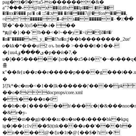
pag�t�9�:a5-o�������&�
a"ހ���7@hx��û[d8x��lpl�� �ƃ��
�f�nx�9��� pa'� o� :;5�:x�� �i9����7@�fox�l���,
¤ix"������-4s��������٠�٪��
㩓�"��3(o5��-i� ��
*ԭ@�}:��`!b��<�!~��у�>i)�[ƌ�#�/
�n�"�����w_y_��f?sr�oި;f��b��������_2ue'
o�kk�*���u\2 oԅ bn�� >����t\�1��-
�{uu4,ی����ۋ�p��ӥ�7,�
u�]��5�����\]xt���z5�4�"�~�s���
흎
ҝ"��&̶{u��z��e�����p����g���i��.uo
�
ڋ!]'k*�c�m�<�1��|lk������|'����pk!
��o�fsdocprops/core.xml
�(����n�0
��h�c�{������h\���c�(�&���noo�
�&e�y-
���m��g(r�i��zc�n�м��ɹ����bk�kpq
ig�)��{c1v|��$(t(nk����a��'���b�
�n����|@�/[u�1t�@{��$�?zv�?