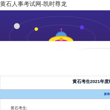
黄石人事考试网-凯时尊龙
凯时尊龙-
机构设置
新闻动态
凯时尊龙
人生就是
博
黄石考生2021年
发布
黄石考生
: