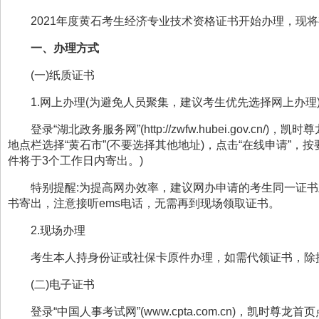
202
1
年度
黄石考生经济专业技术
资格证书开始办理，现将
一、
办理方式
(一)纸质证书
1.
网上办理
(
为
避免人员聚集，建议考生
优先
选择网上办理
登录
“
湖北政务服务网
”
(
http://zwfw.hubei.gov.cn/
)，凯时尊
地点栏
选择
“
黄石市
”
(
不要选择其他地址
)
，点击
“
在线申请
”
，
按
件将于
3
个工作日内寄出。
)
特别提醒:为提高网办效率，建议网办申请的考生同一证
书寄出，注意接听
ems
电话，无需再到现场领取证书。
2.
现场办理
考生本人持身份证或社保卡原件办理，如需代领证书，除
(二)电子证书
登录
“
中国人事考试网
”
(
www.cpta.com.cn
)，凯时尊龙首页