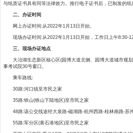
与纸质证书具有同等法律效力。推行电子证书后，已制发的纸
二、
办证时间
网上办证时间:从
2022
年
1
月
13
日开始。
现场办证时间:
从
202
2
年
1
月
13
日开始，工作日上午
8:30-1
三
、
现场
办证地点
大冶湖生态新区核心区
(
园博大道北侧、园博大道城市规划
事考试院
30
号窗口。
乘车路线
:
30
路
:
河口镇至市民之家
35
路
:
铁山
(
铁山下陆地区
)
至市民之家
48
路
:
该公交线途经大泉路
-
磁湖路
-
杭州西路
-
桂林南路
-
苏
55
路
:
军分区
(
黄石港地区
)
至市民之家