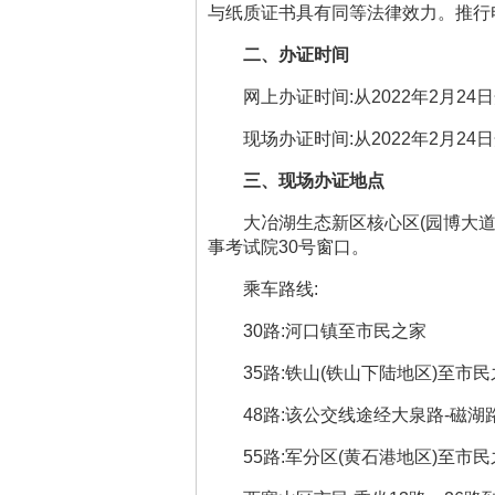
与纸质证书具有同等法律效力。推行
二、办证时间
网上办证时间
:
从
2022
年
2
月
24
日
现场办证时间
:
从
2022
年
2
月
24
日
三、现场办证地点
大冶湖生态新区核心区
(
园博大
事考试院
30
号窗口。
乘车路线
:
30
路
:
河口镇至市民之家
35
路
:
铁山
(
铁山下陆地区
)
至市民
48
路
:
该公交线途经大泉路
-
磁湖
55
路
:
军分区
(
黄石港地区
)
至市民