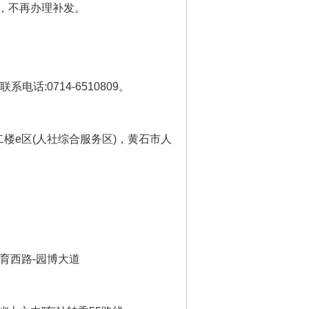
，不再办理补发。
联系电话
:0714-6510809
。
二楼
e
区
(
人社综合服务区
)
，黄石市人
育西路
-
园博大道