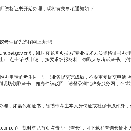
师
资格证书开始办理，现将有关事项通知如下
:
议考生优先选择网上办理
)
fw.hubei.gov.cn/)
，凯时尊龙首页搜索
“
专业技术人员资格证书办理
址
)
，点击
“
在线申请
”
，按要求填报材料，领取人事考试证书。
(
付
网办申请的考生同一证书业务提交完成后，不要重复提交申请
;
到现场领取证书。
如办件被驳回，请登录湖北政务服务网，在
“
我
办理，如需代领证书，除携带考生本人身份证或社保卡原件外，
.com.cn)
，凯时尊龙首页点击
“
证书查验
”
，可下载和查询验证本