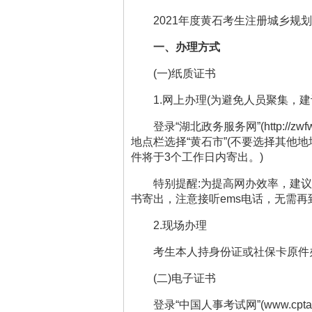
2021
年度黄石考生
注册城乡规划
一、办理方式
(
一
)
纸质证书
1.
网上办理
(
为避免人员聚集，建
登录
“
湖北政务服务网
”(http://zw
地点栏选择
“
黄石市
”(
不要选择其他地
件将于
3
个工作日内寄出。
)
特别提醒
:
为提高网办效率，建议
书寄出，注意接听
ems
电话，无需再
2.
现场办理
考生本人持身份证或社保卡原件
(
二
)
电子证书
登录
“
中国人事考试网
”(www.cpta