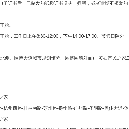
电子证书后，已制发的纸质证书遗失、损毁，或者逾期不领取的
开始。
开始，工作日上午
8:30-12:00
，下午
14:00-17:00
。节假日除外。
道北侧、园博大道城市规划馆旁、园博园斜对面
)
，黄石市民之家
之家
路
-
杭州西路
-
桂林南路
-
苏州路
-
扬州路
-
广州路
-
圣明路
-
奥体大道
-
体
之家