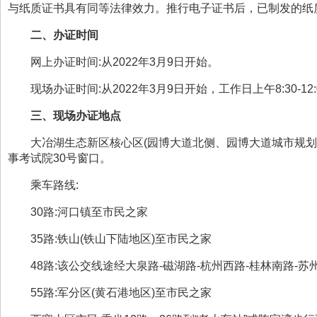
与纸质证书具有同等法律效力。推行电子证书后，已制发的纸
二、办证时间
网上办证时间
:
从
2022
年
3
月
9
日开始。
现场办证时间
:
从
2022
年
3
月
9
日开始，工作日上午
8:30-12
三、现场办证地点
大冶湖生态新区核心区
(
园博大道北侧、园博大道城市规划
事考试院
30
号窗口。
乘车路线
:
30
路
:
河口镇至市民之家
35
路
:
铁山
(
铁山下陆地区
)
至市民之家
48
路
:
该公交线途经大泉路
-
磁湖路
-
杭州西路
-
桂林南路
-
苏
55
路
:
军分区
(
黄石港地区
)
至市民之家