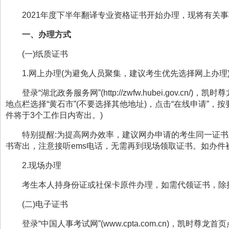
2021
年度下半年翻译专业资格证书开始办理，现将有关事
一、办理方式
(
一
)
纸质证书
1.
网上办理
(
为避免人员聚集，建议考生优先选择网上办理
登录
“
湖北政务服务网
”(http://zwfw.hubei.gov.cn/)
，凯时尊
地点栏选择
“
黄石市
”(
不要选择其他地址
)
，点击
“
在线申请
”
，按
件将于
3
个工作日内寄出。
)
特别提醒
:
为提高网办效率，建议网办申请的考生同一证书
书寄出，注意接听
ems
电话，无需再到现场领取证书。如办件
2.
现场办理
考生本人持身份证或社保卡原件办理，如需代领证书，除
(
二
)
电子证书
登录
“
中国人事考试网
”(www.cpta.com.cn)
，凯时尊龙首页