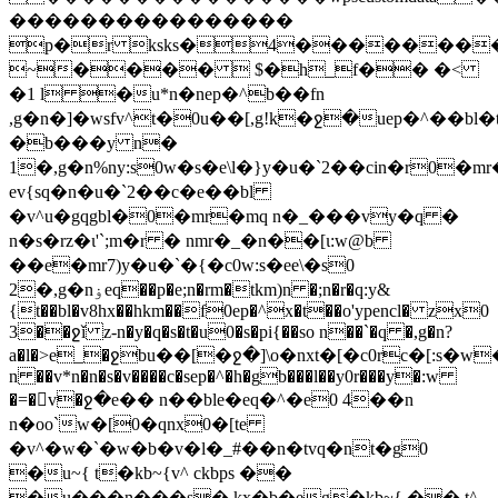
����������������
p�r ksks�4��������
~����  $�h_f�� �<
�1 l �u*n�nep�^b��fn
,g�n�]�wsfv^t�0u��[,g!k�ջ�uep�^��b
�b���y n�
1�,g�n%n
y:s0w�s�e\l�}y�u�`2��cin�r0�m
ev{sq�n�u�`2��c�e��bl
�v^u�gqgbl�0�mr�mq n�_���vy�q �
n�s�rz�ɩ'`;m�r � nmr�_�n��[ɩ:w@b
��e�mr7)y�u�`�{�c0w:s�ee\�s0
2�,g�nۏeq��p�e;n�rm�tkm)n �;n�r�q:y&
{t��bl�v8hx��hkm��f0ep�^x�t��o'ypencl� zx0
3��ջǐ z-n�y�q�s�t�u0�s�pi{��so n��`�q �,g�n?
a�l�>e_�ջbu��[�ջ�]\o�nxt�[�c0rc�[:s�w
n ��v*n�n�s�v����c�sep�^�h�gb���l��y0r���y�:w
�=�v�ջ�e�� n��ble�eq�^�e0 4��n
n�oo`w�[0�qnx0�[te
�v^�w�`�w�b�v�l�_#��n�tvq�nt�g0
�u~{ t�kb~{v^ ckbps ��
�u���n���s� kx�b�eg�kb~{ �� t^