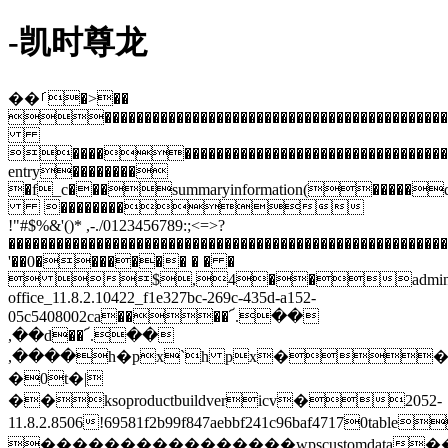
-凯时尊龙
��ࡱ�>��
�����������������������������������������������
��������������������������������������������
entry��������
�f_c���summaryinformation(�����d
��������
!"#$%&'()* ,-./0123456789:;<=>?
�����������������������������������������������������
'��0������� � � �
 $,4��administra
office_11.8.2.10422_f1e327bc-269c-435d-a152-
05c5408002ca����՜.��
,��d��՜.��
,����h�px`h px�
�0t�|
��ksoproductbuildvericv�2052-
11.8.2.8506!69581f2b99f847aebbf241c96baf47170ta
����������������wpscustomdata