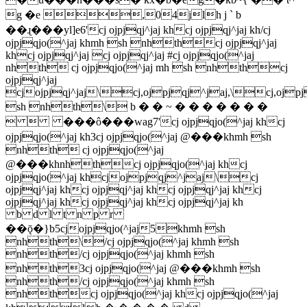
g �e ,04jlh j ` b
��ɻ���yl]e6'cj ojpjqj^jaj khcj ojpjqj^jaj kh/cj
ojpjqjo(^jaj khmh sh nhthcj ojpjqj^jaj
khcj ojpjqj^jaj cj ojpjqj^jaj #cj ojpjqjo(^jaj
nhth cj ojpjqjo(^jaj mh sh nhthcj
ojpjqj^jaj
cjojpjqj^jaj\cj,ojpjqj^jaj,\cj,ojpj
sh nhth\ b � � ~ � � � � � � �
  ���ô���wag7'cj ojpjqjo(^jaj khcj
ojpjqjo(^jaj kh3cj ojpjqjo(^jaj @���khmh sh
nhth cj ojpjqjo(^jaj
@���khnhthcj ojpjqjo(^jaj khcj
ojpjqjo(^jaj khcjojpjqj^jaj\cj
ojpjqj^jaj khcj ojpjqj^jaj khcj ojpjqj^jaj khcj
ojpjqj^jaj khcj ojpjqj^jaj khcj ojpjqj^jaj kh
b d l t n p r
��ǭ�}b5cjojpjqjo(^jaj5khmh sh
nhth\/cj ojpjqjo(^jaj khmh sh
nhth/cj ojpjqjo(^jaj khmh sh
nhth3cj ojpjqjo(^jaj @���khmh sh
nhth/cj ojpjqjo(^jaj khmh sh
nhthcj ojpjqjo(^jaj khcj ojpjqjo(^jaj