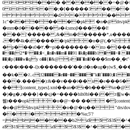
00000��� � �����=�@�\�]
0 00000��;�[�����3r�����
 �d����(
1c"�0������pk �n�@drs/pk
�mm�d�����ǝ�4;smoβ�����l!
���|'����� ,&�m�f�����*,u����4
،�$�4k�z�����/pk�n�@(,�%d
�p���s0�۲,�=pi�������<�m϶ �[���ly ����
���(2*�^��;�<_�n�v��m� ��91 �k�p���b1���<� ��
��)�p{���w�q|y o��{�&@[4��`�n�ٝf���$m
c���t���-i]x �������'��:d�n�ug�y| w$_���\
��k��؊c[f2�����e��~������"k�l`���0;�1��� (�6{�pf
���.����):&��v���i��u�e���6�
��[content_types].xml��an�0e�h���%
�)�g�,r���}��q)�=����hiһ0bl��)�:t뢸w�qd�y�;d]
풺t���opk�n�@~�� �� �[content_ty
�n�@drs/pk�n�@�tq�� "drs/d
���?4�%u;5'?
=j4bj�����b2a$$5$3
a$$1$$ifa$$5$3$�^�$