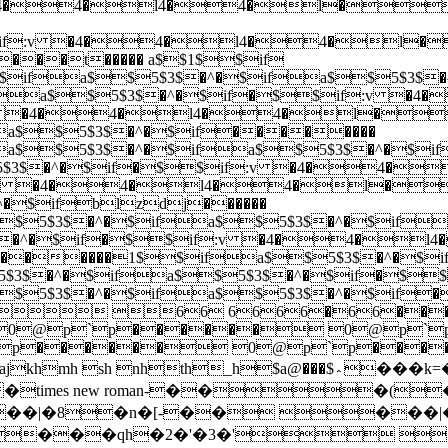
�times new roman-���(
���|�8�n�[-�� ���|
���qh�2�'�3�' !z&!