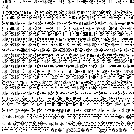
@abcdefghij4g��z �
calibri;��wingdings-4�� 
�n�[_gb2312��gzy�x!k�_ 