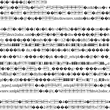
�^���([{�  0
p)��$p�o"r2&�zrikl�co�v
 � ���� � � �z���
�n�@�tq��drs/downrev.xmlm�ko�0��
�c�c���ƒ�z�0.�h
>d�x2���\��cm�n�
rs/e2odoc.xml�s͎�0�#���4iw����j�j�
p��3�mdv�|�<�\<}2\�f�a�(db}5��w!��(��~
nfhk����"�a����c&l��$e�ŵ|��]'�j\hj�n��� �n�#� 
��˳�t"�h���8k� du,v�� �š�h�o�b{�ѡ�cj����
�x��%1>;���:e�y̋�pk �n�@_rels/pk�n�@�f<��
78���3.��#�c�(y ̵�w��͘�tt0��d�lm#]��ڀz��gͿ0n���
�f���,jy�~}_�����g>��~���wo�
n�@%邴k@�`do�dlylho���d�x�3��'���al
6�������o&���8�* �vcl�j"? yj.;�[�wic�_ ��:�
pes].xmlpk �n�@c_rels/pk�n�@�
ownrev.xmlpk�n�@(,�% 'drs/e
$�^�$if�$$if:v �4�
if�rtv���2-d���$