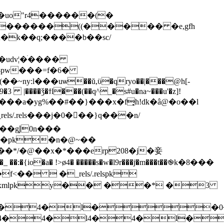
 �uo"r4������(�
�����((����� �e,gfh
h�k��q;����b��sc/
�udv¦�ׄ����
�#-pw���=f�6�
ny:l���uѡ��ŭ,ϋ�qryo��|���@h[-
9�3 |����ǯ�ϯl���(��q^_�s#u�na~���u'�z]!
4����a�yg%��#��}���x�f͎h!dk�â@�o��l
 _rels/.rels���j�0 ���}q���n/
�pk�n�@~��
�:��*/�@��x�*���erp208�j�妾
{io�a� !>ø4� �����s�w�l9r���j̛�m���t��֎k�8���
f<��  �_rels/.relspk
2odoc.xmlpky�� ��* �3
4�l4�4�l�
$if:v �4�4�l4�4�