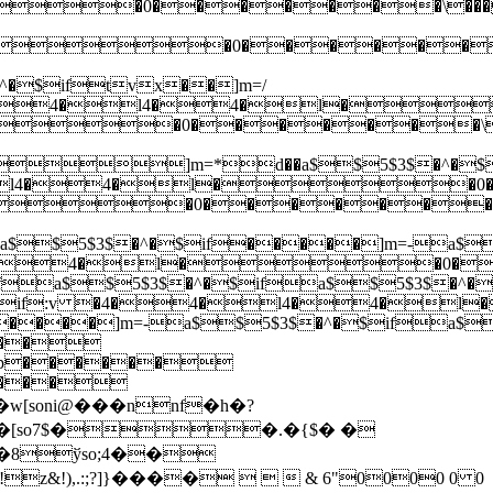
?
�[so7$��.�{$� �
�8ўso;4��
),.:;?]}����    & 6"0000 0 0