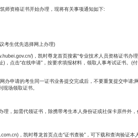
筑师
资格证书
开始办理，现将有关事项通知如下
:
议考生优先选择网上办理
)
fw.hubei.gov.cn/)
，凯时尊龙首页搜索
“
专业技术人员资格证书办理
址
)
，点击
“
在线申请
”
，按要求填报材料，领取人事考试证书。
(
付
网办申请的考生同一证书业务提交完成后，不要重复提交申请
;
到现场领取证书。
办理，如需代领证书，除携带考生本人身份证或社保卡原件外，
.com.cn)
，凯时尊龙首页点击
“
证书查验
”
，可下载和查询验证本