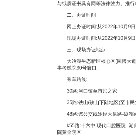
与纸质证书具有同等法律效力。推行
二、办证时间
网上办证时间
:
从
2022
年
10
月
9
日
现场办证时间
:
从
2022
年
10
月
9
日
三、现场办证地点
大冶湖生态新区核心区
(
园博大
事考试院
30
号窗口。
乘车路线
:
30
路
:
河口镇至市民之家
35
路
:
铁山
(
铁山下陆地区
)
至市民
48
路
:
该公交线途经大泉路
-
磁湖
k55
路:十六中
.
现代口腔医院
--
湖
院黄金院区