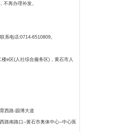
，不再办理补发
。
联系电话
:0714-6510809
。
二楼
e
区
(
人社综合服务区
)
，黄石市人
育西路
-
园博大道
西路南路口
--
黄石市奥体中心
--
中心医