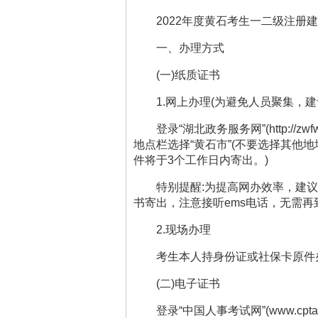
202
2
年度黄石考生
一二级注册建
一、办理方式
(
一
)
纸质证书
1.
网上办理
(
为避免人员聚集，建
登录
“
湖北政务服务网
”(http://zw
地点栏选择
“
黄石市
”(
不要选择其他地
件将于
3
个工作日内寄出。
)
特别提醒
:
为提高网办效率，建议
书寄出，注意接听
ems
电话，无需再
2.
现场办理
考生本人持身份证或社保卡原件
(
二
)
电子证书
登录
“
中国人事考试网
”(www.cpta