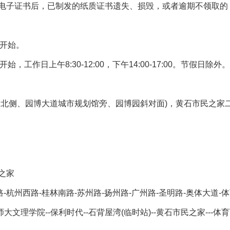
电子证书后，已制发的纸质证书遗失、损毁，或者逾期不领取的
开始。
开始
，工作日上午
8:30-12:00
，下午
14:00-17:00
。节假日除外。
道北侧、园博大道城市规划馆旁、园博园斜对面
)
，黄石市民之家
之家
路
-
杭州西路
-
桂林南路
-
苏州路
-
扬州路
-
广州路
-
圣明路
-
奥体大道
-
体
师大文理学院
--
保利时代
--
石背屋湾(临时站)
--
黄石市民之家
---
体育