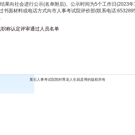
结果向社会进行公示
(
名单附后
)
。公示时间为
5
个工作日
(202
3
年
过书面材料或电话方式向市人事考试院评价部
(
联系电话
:653289
。
起点职称认定评审通过人员名单
黄石人事考试院凯时尊龙人生就是博的版权所有