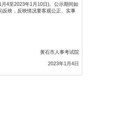
1
月
4
至
202
3
年
1
月
1
0
日
)
。公示期间如
5)
反映，反映情况要客观公正、实事
黄石市人事考试院
202
3
年
1
月
4
日