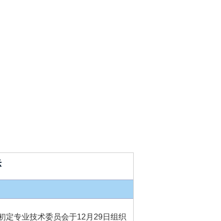
示
初定专业技术委员会于
12
月
2
9
日组织