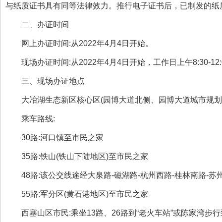
与纸质证书具有同等法律效力。推行电子证书后，已制发的纸
二、办证时间
网上办证时间
:
从
2022
年
4
月
4
日开始。
现场办证时间
:
从
2022
年
4
月
4
日开始，工作日上午
8:30-12
三、现场办证地点
大冶湖生态新区核心区
(
园博大道北侧、园博大道城市规划
乘车路线
:
30
路
:
河口镇至市民之家
35
路
:
铁山
(
铁山下陆地区
)
至市民之家
48
路
:
该公交线途经大泉路
-
磁湖路
-
杭州西路
-
桂林南路
-
苏
55
路
:
军分区
(
黄石港地区
)
至市民之家
西塞山区市民
:
乘坐
13
路、
26
路到
“
老火车站
”
或陈家湾步行