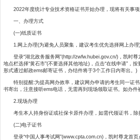
202
2
年度
统计专业技术
资格证书开始办理，现将有关事项
一、办理方式
(
一
)
纸质证书
1.
网上办理
(
为避免人员聚集，建议考生优先选择网上办理
登录
“
湖北政务服务网
”(http://zwfw.hubei.gov.cn/)
，凯时尊
地点栏选择
“
黄石市
”(
不要选择其他地址
)
，点击
“
在线申请
”
，按
形式
通过
邮政
ems
邮寄证书，办结件将于
3
个工作日内寄出。
)
特别提醒
:
为提高网办效率，建议网办申请的考生同一证书
书寄出，注意接听
ems
电话，无需再到现场领取证书。如办件
2.
现场办理
考生本人持身份证或社保卡原件办理，如需代领证书，除
(
二
)
电子证书
登录
“
中国人事考试网
”(www.cpta.com.cn)
，凯时尊龙首页