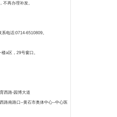
，不再办理补发。
联系电话
:0714-6510809
。
一
楼
a
区，
29
号窗口。
育西路
-
园博大道
西路南路口
--
黄石市奥体中心
--
中心医