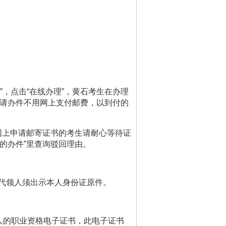
”
，点击
“
在线办理
”
，黄石考生在办理
请办件不用网上支付邮费
，
以
到付的
网上申请邮寄证书的考生请耐心等待证
的办件
”
里查询驳回理由。
代领人须出示本人身份证原件。
人的职业资格电子证书，此电子证书