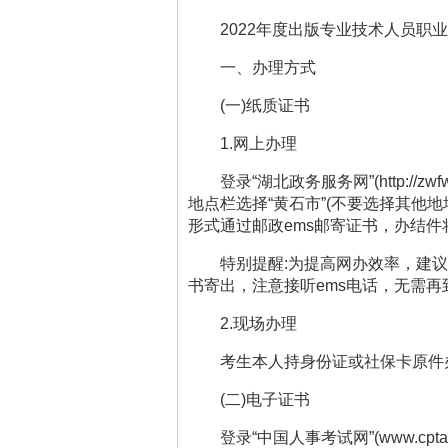
2022
年度
出版专业技术人员职业
一、办理方式
(
一
)
纸质证书
1.
网上办理
登录
“
湖北政务服务网
”(http://zw
地点栏选择
“
黄石市
”(
不要选择其他地
形式
通过
邮政
ems
邮寄证书，办结件
特别提醒
:
为提高网办效率，建议
书寄出，注意接听
ems
电话，无需再
2.
现场办理
考生本人持身份证或社保卡原件
(
二
)
电子证书
登录
“
中国人事考试网
”(www.cpta