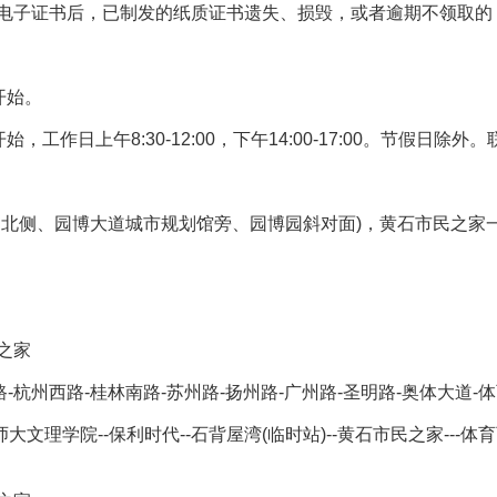
电子证书后，已制发的纸质证书遗失、损毁，或者逾期不领取的
开始。
开始，工作日上午
8:30-12:00
，下午
14:00-17:00
。节假日除外。
道北侧、园博大道城市规划馆旁、园博园斜对面
)
，黄石市民之家
之家
路
-
杭州西路
-
桂林南路
-
苏州路
-
扬州路
-
广州路
-
圣明路
-
奥体大道
-
体
师大文理学院
--
保利时代
--
石背屋湾(临时站)
--
黄石市民之家
---
体育