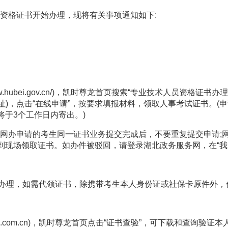
资格证书开始办理，现将有关事项通知如下
:
fw.hubei.gov.cn/)
，凯时尊龙首页搜索
“
专业技术人员资格证书办理
址
)
，点击
“
在线申请
”
，按要求填报材料，领取人事考试证书。
(
申
将于
3
个工作日内寄出。
)
网办申请的考生同一证书业务提交完成后，不要重复提交申请
;
到现场领取证书。如办件被驳回，请登录湖北政务服务网，在
“
我
办理，如需代领证书，除携带考生本人身份证或社保卡原件外，
.com.cn)
，凯时尊龙首页点击
“
证书查验
”
，可下载和查询验证本