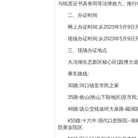
与纸质证书具有同等法律效力。推行
二、办证时间
网上办证时间
:
从
202
3
年
5
月
9
日
现场办证时间
:
从
202
3
年
5
月
9
日
三、现场办证地点
大冶湖生态新区核心区
(
园博大
乘车路线
:
30
路
:
河口镇至市民之家
35
路
:
铁山
(
铁山下陆地区
)
至市民
48
路
:
该公交线途经大泉路
-
磁湖
k55
路:十六中
.
现代口腔医院
--
湖
院黄金院区