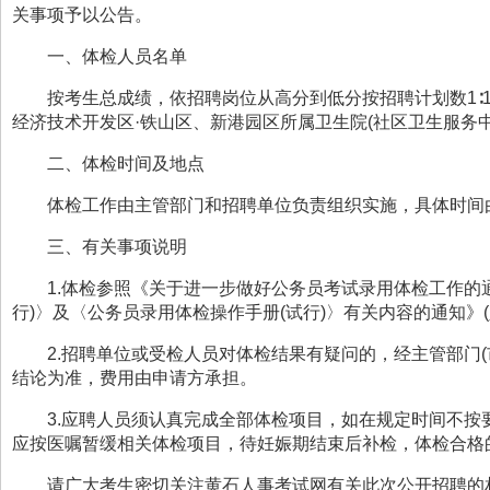
关事项予以公告。
一、体检人员名单
按考生总成绩，依招聘岗位从高分到低分按招聘计划数
1
经济技术开发区·铁山区、新港园区所属卫生院(社区卫生服务
二、体检时间及地点
体检工作由主管部门
和
招聘单位负责组织实施
，
具体时间
三、有关事项说明
1.体检参照《关于进一步做好公务员考试录用体检工作的通
行)〉及〈公务员录用体检操作手册(试行)〉有关内容的通知》(人
2.招聘单位或受检人员对体检结果有疑问的，经主管部门
结论为准，费用由申请方承担。
3.应聘人员须认真完成全部体检项目，如在规定时间不
应按医嘱暂缓相关体检项目，待妊娠期结束后补检，体检合格
请广大考生密切关注黄石人事考试网有关此次公开招聘的