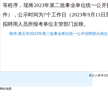
等程序，现将
202
3
年
第二批
事业单位
统一
公开
件
）
，
公示时间为
7个工作日（
2023年
9月
11
日
拟聘用人员所报考单位主管部门反映。
附件:黄石市2023年第二批事业单位统一公开招聘部分岗位拟
黄石人事考试
网站地图